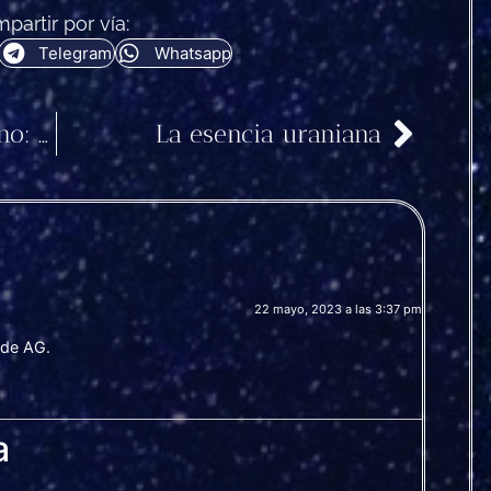
partir por vía:
Telegram
Whatsapp
El error capital de Saturno: la avaricia
La esencia uraniana
22 mayo, 2023 a las 3:37 pm
 de AG.
a