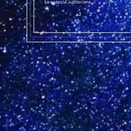
La esencia Jupiteriana
1
2
3