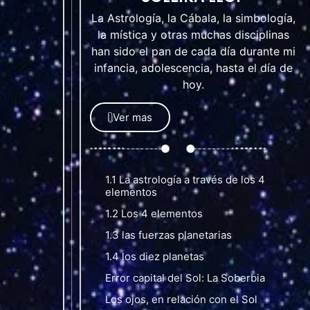
La Astrología, la Cábala, la simbología,
la mística y otras muchas disciplinas
han sido el pan de cada día durante mi
infancia, adolescencia, hasta el día de
hoy.
Ver mas
1.1 La astrología a través de los 4
elementos
1.2 Los 4 elementos
1.3 las fuerzas planetarias
1.4 los diez planetas
Error capital del Sol: La Soberbia
Los ojos, en relación con el Sol