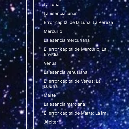
La Luna
La esencia lunar
Error capital de la Luna: La Pereza
Mercurio
La esencia mercuriana
El error capital de Mercurio: La
Envidia
Venus
La esencia venusiana
El error capital de Venus: La
Lujuria
Marte
La esencia marciana
El error capital de Marte: La ira
Júpiter