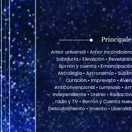
Amor universal • Amor incondicional
Sabiduría • Elevación • Revelació
Borrón y cuenta • Emancipación 
Astrología • Astronomía • Sublim
Curación • Imprevisto • Aven
Anticonvencional • Luminoso • Amor
Independiente • Uranio • Radiactiv
radio y TV • Borrón y Cuenta nueva 
Descubrimiento • Invento • Liberalidad