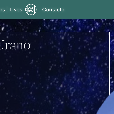
os | Lives
Contacto
Urano