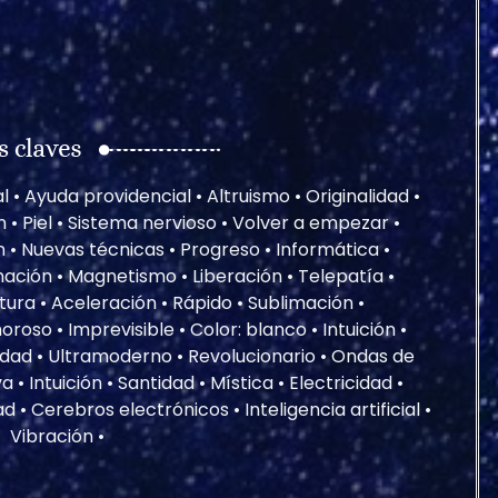
 • Ayuda providencial • Altruismo • Originalidad •
n • Piel • Sistema nervioso • Volver a empezar •
• Nuevas técnicas • Progreso • Informática •
ación • Magnetismo • Liberación • Telepatía •
tura • Aceleración • Rápido • Sublimación •
oso • Imprevisible • Color: blanco • Intuición •
idad • Ultramoderno • Revolucionario • Ondas de
• Intuición • Santidad • Mística • Electricidad •
 • Cerebros electrónicos • Inteligencia artificial •
Vibración •