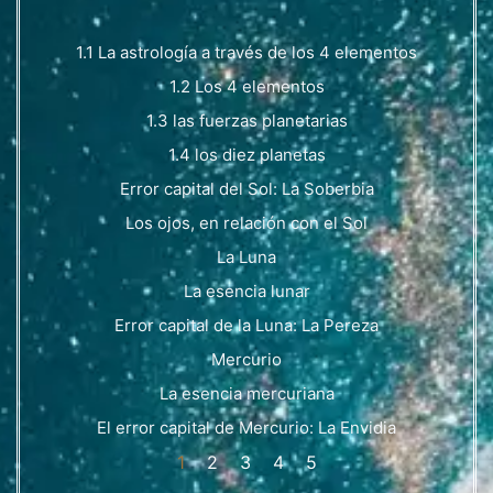
1.1 La astrología a través de los 4 elementos
1.2 Los 4 elementos
1.3 las fuerzas planetarias
1.4 los diez planetas
Error capital del Sol: La Soberbia
Los ojos, en relación con el Sol
La Luna
La esencia lunar
Error capital de la Luna: La Pereza
Mercurio
La esencia mercuriana
El error capital de Mercurio: La Envidia
1
2
3
4
5