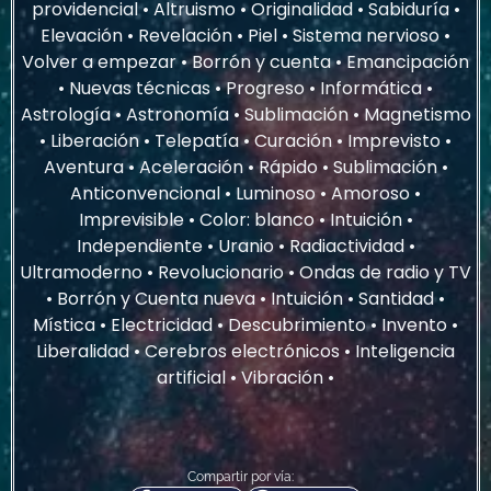
providencial • Altruismo • Originalidad • Sabiduría •
Elevación • Revelación • Piel • Sistema nervioso •
Volver a empezar • Borrón y cuenta • Emancipación
• Nuevas técnicas • Progreso • Informática •
Astrología • Astronomía • Sublimación • Magnetismo
• Liberación • Telepatía • Curación • Imprevisto •
Aventura • Aceleración • Rápido • Sublimación •
Anticonvencional • Luminoso • Amoroso •
Imprevisible • Color: blanco • Intuición •
Independiente • Uranio • Radiactividad •
Ultramoderno • Revolucionario • Ondas de radio y TV
• Borrón y Cuenta nueva • Intuición • Santidad •
Mística • Electricidad • Descubrimiento • Invento •
Liberalidad • Cerebros electrónicos • Inteligencia
artificial • Vibración •
Compartir por vía: