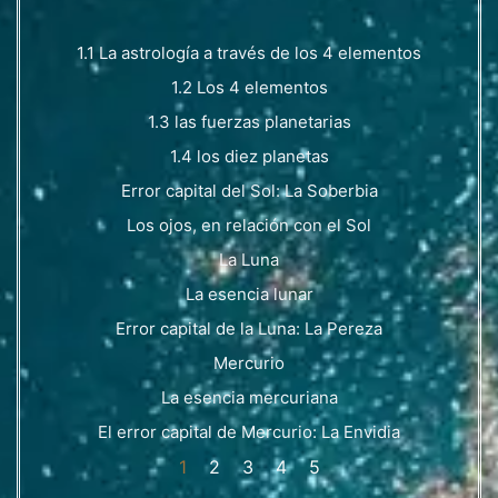
1.1 La astrología a través de los 4 elementos
1.2 Los 4 elementos
1.3 las fuerzas planetarias
1.4 los diez planetas
Error capital del Sol: La Soberbia
Los ojos, en relación con el Sol
La Luna
La esencia lunar
Error capital de la Luna: La Pereza
Mercurio
La esencia mercuriana
El error capital de Mercurio: La Envidia
1
2
3
4
5