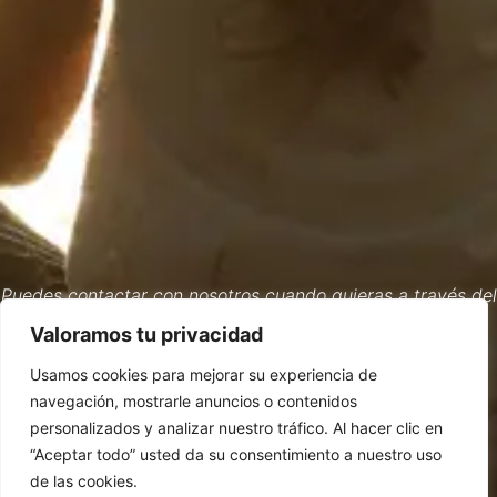
Puedes contactar con nosotros cuando quieras a través del
email:
alquimiageneticared@gmail.com
Valoramos tu privacidad
Si tienes dudas de algún producto o quieres enterarte de
las novedades
Usamos cookies para mejorar su experiencia de
Si quieres una entrevista con nosotros o saber más.
Si quieres recibir las noticias de nuevos cursos y lives
navegación, mostrarle anuncios o contenidos
(* Puede ser que nuestra respuesta te llegue al spam,
personalizados y analizar nuestro tráfico. Al hacer clic en
compruébalo por favor 🤗*)
“Aceptar todo” usted da su consentimiento a nuestro uso
de las cookies.