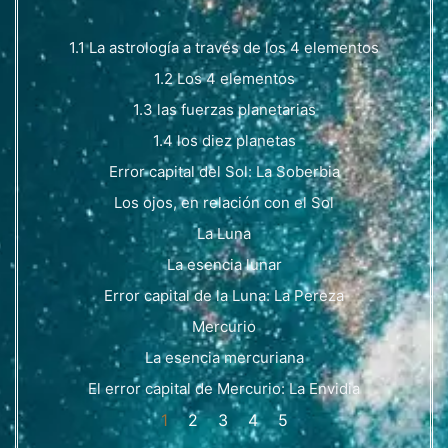
1.1 La astrología a través de los 4 elementos
1.2 Los 4 elementos
1.3 las fuerzas planetarias
1.4 los diez planetas
Error capital del Sol: La Soberbia
Los ojos, en relación con el Sol
La Luna
La esencia lunar
Error capital de la Luna: La Pereza
Mercurio
La esencia mercuriana
El error capital de Mercurio: La Envidia
1
2
3
4
5