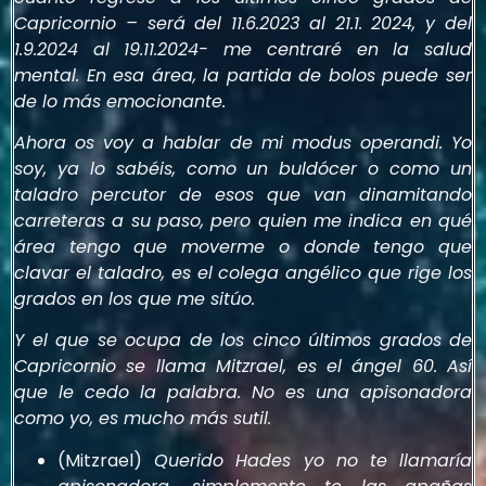
Capricornio – será del 11.6.2023 al 21.1. 2024, y del
1.9.2024 al 19.11.2024- me centraré en la salud
mental. En esa área, la partida de bolos puede ser
de lo más emocionante.
Ahora os voy a hablar de mi modus operandi. Yo
soy, ya lo sabéis, como un buldócer o como un
taladro percutor de esos que van dinamitando
carreteras a su paso, pero quien me indica en qué
área tengo que moverme o donde tengo que
clavar el taladro, es el colega angélico que rige los
grados en los que me sitúo.
Y el que se ocupa de los cinco últimos grados de
Capricornio se llama Mitzrael, es el ángel 60. Así
que le cedo la palabra. No es una apisonadora
como yo, es mucho más sutil.
(Mitzrael)
Querido Hades yo no te llamaría