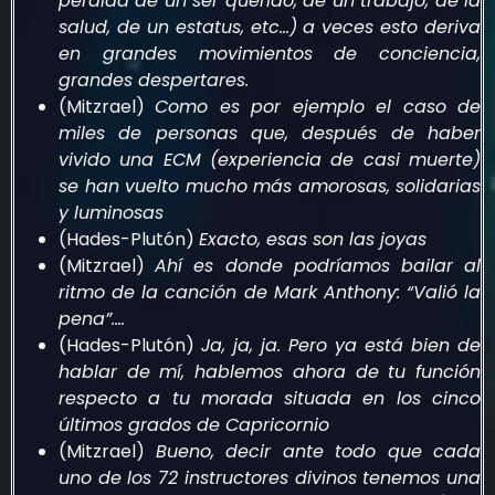
pérdida de un ser querido, de un trabajo, de la
salud, de un estatus, etc…) a veces esto deriva
en grandes movimientos de conciencia,
grandes despertares.
(Mitzrael)
Como es por ejemplo el caso de
miles de personas que, después de haber
vivido una ECM (experiencia de casi muerte)
se han vuelto mucho más amorosas, solidarias
y luminosas
(Hades-Plutón)
Exacto, esas son las joyas
(Mitzrael)
Ahí es donde podríamos bailar al
ritmo de la canción de Mark Anthony: “Valió la
pena”….
(Hades-Plutón)
Ja, ja, ja. Pero ya está bien de
hablar de mí, hablemos ahora de tu función
respecto a tu morada situada en los cinco
últimos grados de Capricornio
(Mitzrael)
Bueno, decir ante todo que cada
uno de los 72 instructores divinos tenemos una