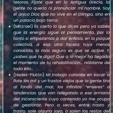
tesoros. Fíjate que en la Antigua Grecia, la
gente no quería ni pronunciar mi nombre. Soy
el único Dios que no vive en el Olimpo, sino en
un palacio bajo tierra.
(Mitzrael)
Es cierto lo que dices pero ya sabes
que la energía sigue al pensamiento, por lo
tanto si empezamos a dar énfasis, en la psique
colectiva, a esa otra faceta tuya menos
conocida, lo más seguro es que se active. Y,
¿sabes qué te digo? Que a lo mejor ha llegado
el momento de tu rehabilitación… Háblame de
todo ello…
(Hades-Plutón)
Mi trabajo consiste en sacar a
flote los mil y un trastos viejos que la gente tira
al fondo del mar, los infinitos “enseres” o
tendencias que van relegando a ese armario
del inconsciente cuyo contenido yo me ocupo
de gestionar. Pero a veces, entre trasto y
trasto, sale alguna joya, o salen los restos del