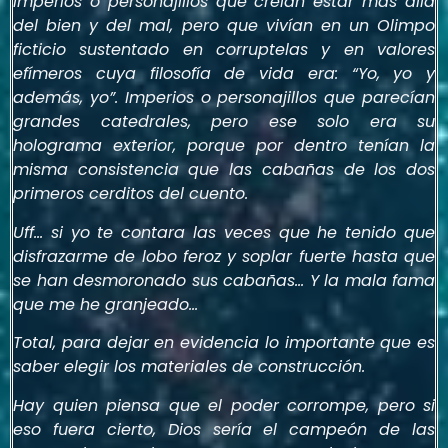
Imperios o personajillos que creían estar más allá
del bien y del mal, pero que vivían en un Olimpo
ficticio sustentado en corruptelas y en valores
efímeros cuya filosofía de vida era: “Yo, yo y
además, yo”. Imperios o personajillos que parecían
grandes catedrales, pero ese solo era su
holograma exterior, porque por dentro tenían la
misma consistencia que las cabañas de los dos
primeros cerditos del cuento.
Uff… si yo te contara las veces que he tenido que
disfrazarme de lobo feroz y soplar fuerte hasta que
se han desmoronado sus cabañas… Y la mala fama
que me he granjeado…
Total, para dejar en evidencia lo importante que es
saber elegir los materiales de construcción.
Hay quien piensa que el poder corrompe, pero si
eso fuera cierto, Dios sería el campeón de las