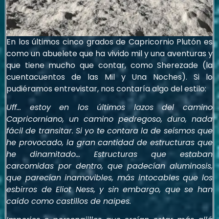
En los últimos cinco grados de Capricornio Plutón es
como un abuelete que ha vivido mil y una aventuras y
que tiene mucho que contar, como Sherezade (la
cuentacuentos de las Mil y Una Noches). Si lo
pudiéramos entrevistar, nos contaría algo del estilo:
Uff… estoy en los últimos lazos del camino
Capricorniano, un camino pedregoso, duro, nada
fácil de transitar. Si yo te contara la de seísmos que
he provocado, la gran cantidad de estructuras que
he dinamitado… Estructuras que estaban
carcomidas por dentro, que padecían aluminosis,
que parecían inamovibles, más intocables que los
esbirros de Eliot Ness, y sin embargo, que se han
caído como castillos de naipes.