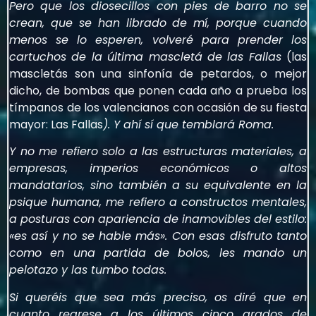
Pero que los diosecillos con pies de barro no se
crean, que se han librado de mí, porque cuando
menos se lo esperen, volveré para prender los
cartuchos de la última mascletá de las Fallas
(las
mascletás son una sinfonía de petardos, o mejor
dicho, de bombas que ponen cada año a prueba los
tímpanos de los valencianos con ocasión de su fiesta
mayor: Las Fallas
). Y ahí sí que temblará Roma.
Y no me refiero solo a las estructuras materiales, a
empresas, imperios económicos o altos
mandatarios, sino también a su equivalente en la
psique humana, me refiero a constructos mentales,
a posturas con apariencia de inamovibles del estilo:
«es así y no se hable más». Con esas disfruto tanto
como en una partida de bolos, les mando un
pelotazo y las tumbo todas.
Si queréis que sea más preciso, os diré que en
cuanto regrese a los últimos cinco grados de