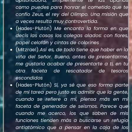
apisonadora, simplemente te las apañas
como puedes para honrar el cometido que te
confío Zeus, el rey del Olimpo. Una misión que
a veces resulta muy controvertida.
(Hades-Plutón)
Me encanta la forma en que
decís las cosas los colegas alados: con flores,
papel celofán y cintas de colorines
(Mitzrael)
Así es, de todo tiene que haber en la
viña del Señor. Bueno, antes de presentarme,
me gustaría acabar de presentarte a ti, en tu
otra faceta de rescatador de tesoros
escondidos
(Hades-Plutón)
Sí, ya sé que eso forma parte
de mi tarea pero justo es admitir que la gente,
cuando se refiere a mí, piensa más en mi
faceta de generador de seísmos. Parece que
cuando me acerco, los que saben de mis
funciones tienden más a buscarse un refugio
antiatómico que a pensar en la caja de los