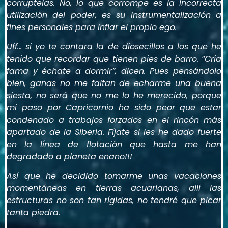
corruptelas. No, lo que corrompe es la incorrecta
utilización del poder, es su instrumentalización a
fines personales para inflar el propio ego.
Uff… si yo te contara la de diosecillos a los que he
tenido que recordar que tienen pies de barro. “Cría
fama y échate a dormir”, dicen. Pues pensándolo
bien, ganas no me faltan de echarme una buena
siesta, no será que no me lo he merecido, porque
mi paso por Capricornio ha sido peor que estar
condenado a trabajos forzados en el rincón más
apartado de la Siberia. Fíjate si les he dado fuerte
en la línea de flotación que hasta me han
degradado a planeta enano!!!
Así que he decidido tomarme unas vacaciones
momentáneas en tierras acuarianas, allí las
estructuras no son tan rígidas, no tendré que picar
tanta piedra.