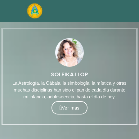
SOLEIKA LLOP
La Astrología, la Cábala, la simbología, la mística y otras
muchas disciplinas han sido el pan de cada día durante
mi infancia, adolescencia, hasta el día de hoy.
Ver mas