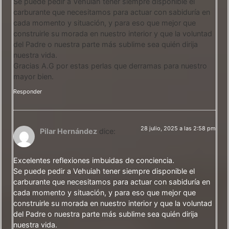
Se puede pedir a Vehuiah tener siempre disponible el
carburante que necesitamos para actuar con sabiduría en
cada momento y situación, y para eso que mejor que
construirle su morada en nuestro interior y que la voluntad
del Padre o nuestra parte más sublime sea quién dirija
nuestra vida.
Gracias A.G por estas perlas que derramas para nuestro
mayor bien.
Responder
28 julio, 2025 a las 2:58 pm
Pilar Hernández
dice:
Excelentes reflexiones imbuidas de conciencia.
Se puede pedir a Vehuiah tener siempre disponible el
carburante que necesitamos para actuar con sabiduría en
cada momento y situación, y para eso que mejor que
construirle su morada en nuestro interior y que la voluntad
del Padre o nuestra parte más sublime sea quién dirija
nuestra vida.