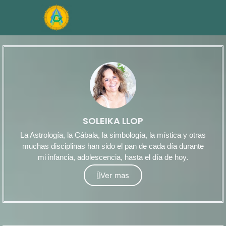
SOLEIKA LLOP
La Astrología, la Cábala, la simbología, la mística y otras
muchas disciplinas han sido el pan de cada día durante
mi infancia, adolescencia, hasta el día de hoy.
Ver mas