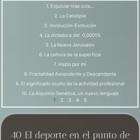
1. Enjuiciar trae cola…
2. La Celotipia
3. Involución-Evolución
4. La dictadura del 0,0001%
5. La Nueva Jerusalén
6. La cultura de la superficie
7. Hazlo por mí
8. Fractalidad Ascendente y Descendente
9. El significado oculto de la actividad profesional
10. La Alquimia Genética, un nuevo lenguaje
1
2
3
4
5
40 El deporte en el punto de