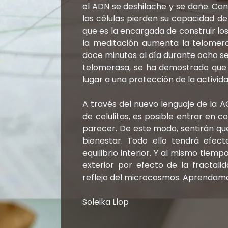
el ADN se deshilache y se dañe. Con 
las células pierden su capacidad de 
que es la encargada de construir lo
la meditación aumenta la telomera
doce minutos al día durante ocho s
telomerasa, se ha demostrado que a
lugar a una protección de la activid
A través del nuevo lenguaje de la A
de celulitas, es posible entrar en 
parecer. De este modo, sentirán q
bienestar. Todo ello tendrá efec
equilibrio interior. Y al mismo tiem
exterior por efecto de la fracta
reflejo del microcosmos. Aprendamo
Soleika Llop