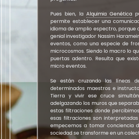
Pues bien, la
Alquimia Genética
pu
permite establecer una comunicaci
idioma de amplio espectro, porque a
genial investigador Nassim Haramei
eventos, como una especie de fron
microcosmos. Siendo lo macro lo qu
puertas adentro. Resulta que exis
micro eventos.
Se están cruzando las líneas d
determinados maestros e instructo
Tierra y vivir ese cruce simultá
adelgazando los muros que separab
estas filtraciones donde percibim
esas filtraciones son interpretad
empecemos a tomar conciencia de 
sociedad se transforme en un colect