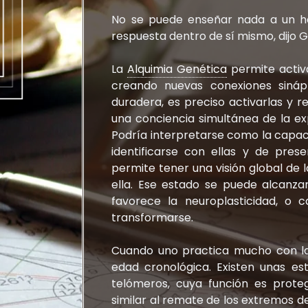
No se puede enseñar nada a un ho
respuesta dentro de sí mismo, dijo Gal
La
Alquimia Genética
permite activ
creando nuevas conexiones sinápt
duradera, es preciso activarlas y 
una conciencia simultánea de la exp
Podría interpretarse como la capaci
identificarse con ellas y de pre
permite tener una visión global de
ella. Ese estado se puede alcanza
favorece la neuroplasticidad, o 
transformarse.
Cuando uno practica mucho con la 
edad cronológica. Existen unas es
telómeros, cuya función es prote
similar al remate de los extremos de