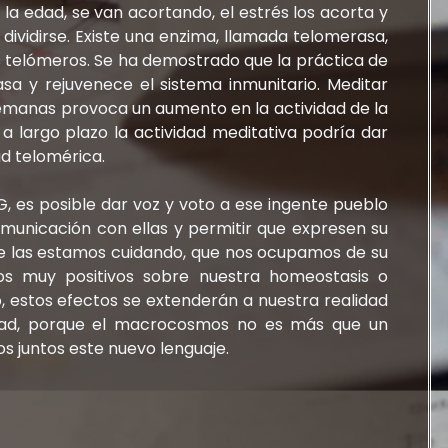
la edad, se van acortando, el estrés los acorta y
dividirse. Existe una enzima, llamada telomerasa,
s telómeros. Se ha demostrado que la práctica de
sa y rejuvenece el sistema inmunitario. Meditar
emanas provoca un aumento en la actividad de la
 largo plazo la actividad meditativa podría dar
ad telomérica.
G, es posible dar voz y voto a ese ingente pueblo
comunicación con ellas y permitir que expresen su
ue las estamos cuidando, que nos ocupamos de su
tos muy positivos sobre nuestra homeostasis o
po, estos efectos se extenderán a nuestra realidad
lidad, porque el macrocosmos no es más que un
s juntos este nuevo lenguaje.