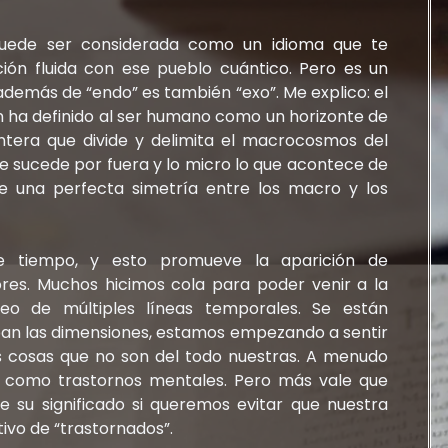
ede ser considerada como un idioma que te
ón fluida con ese pueblo cuántico. Pero es un
demás de “endo” es también “exo”. Me explico: el
n ha definido al ser humano como un horizonte de
tera que divide y delimita el macrocosmos del
e sucede por fuera y lo micro lo que acontece de
te una perfecta simetría entre los macro y los
e tiempo, y esto promueve la aparición de
res. Muchos hicimos cola para poder venir a la
neo de múltiples líneas temporales. Se están
an las dimensiones, estamos empezando a sentir
os cosas que no son del todo nuestras. A menudo
as como trastornos mentales. Pero más vale que
su significado si queremos evitar que nuestra
ivo de “trastornados”.