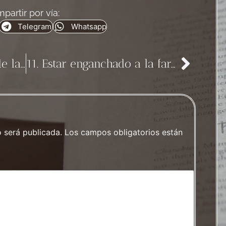
partir por vía:
Telegram
Whatsapp
9. El significado oculto de la actividad profesional
11. Estar enganchado a la farola
a
o será publicada.
Los campos obligatorios están