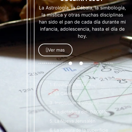
La Astrología, la Cábala, la simbología,
la mística y otras muchas disciplinas
han sido el pan de cada día durante mi
infancia, adolescencia, hasta el día de
hoy.
Ver mas
1. Enjuiciar trae cola…
2. La Celotipia
3. Involución-Evolución
4. La dictadura del 0,0001%
5. La Nueva Jerusalén
6. La cultura de la superficie