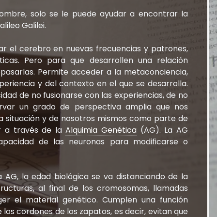
mbre, solo se le puede ayudar a encontrar la
ileo Galilei.
ar el cerebro en nuevas frecuencias y patrones,
icas. Pero para que desarrollen una relación
repasarlas. Permite acceder a la metaconciencia,
eriencia y del contexto en el que se desarrolla.
dad de no fusionarse con las experiencias, de no
servar un grado de perspectiva amplia que nos
 la situación y de nosotros mismos como parte de
r a través de la
Alquimia Genética
(AG). La AG
capacidad de las neuronas para modificarse o
AG, la edad biológica se va distanciando de la
tructuras, al final de los cromosomas, llamadas
ger el material genético. Cumplen una función
 los cordones de los zapatos, es decir, evitan que