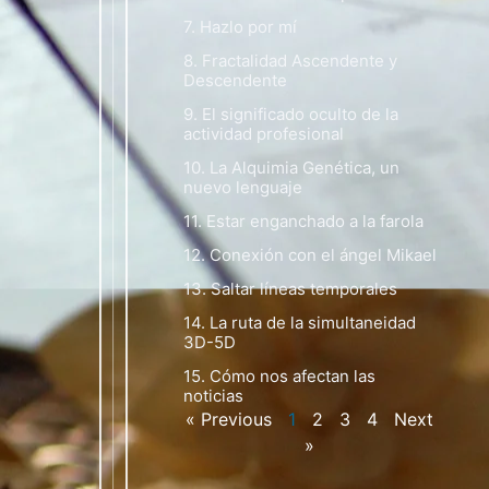
7. Hazlo por mí
8. Fractalidad Ascendente y
Descendente
9. El significado oculto de la
actividad profesional
10. La Alquimia Genética, un
nuevo lenguaje
11. Estar enganchado a la farola
12. Conexión con el ángel Mikael
13. Saltar líneas temporales
14. La ruta de la simultaneidad
3D-5D
15. Cómo nos afectan las
noticias
« Previous
1
2
3
4
Next
»