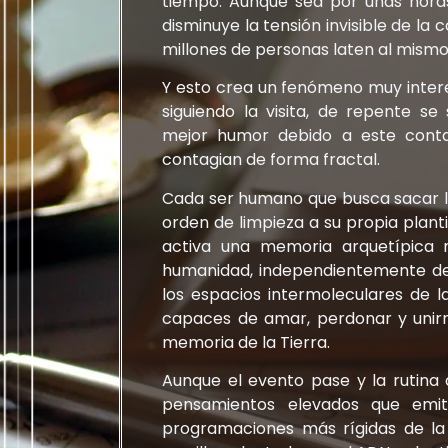
tiempo. Aunque sea por unas horas
disminuye la tensión invisible de la
millones de personas laten al mismo
Y esto crea un fenómeno muy inter
siguiendo la visita, de repente s
mejor humor debido a este conta
contagian de forma fractal.
Cada ser humano que busca sacar lo
orden de limpieza a su propia planti
activa una memoria arquetípica 
humanidad, independientemente de
los espacios intermoleculares de 
capaces de amar, perdonar y unirn
memoria de la Tierra.
Aunque el evento pase y la rutina 
pensamientos elevados que emiti
programaciones más rígidas de la 