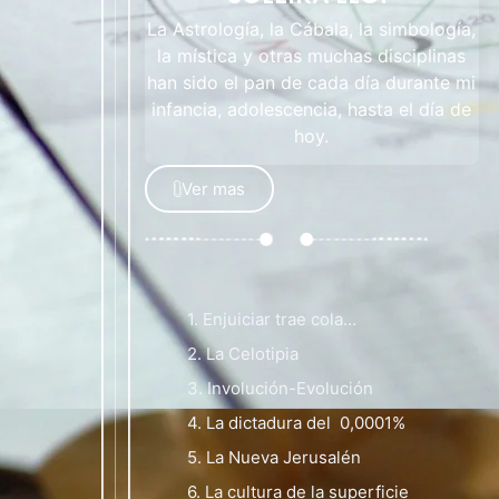
La Astrología, la Cábala, la simbología,
la mística y otras muchas disciplinas
han sido el pan de cada día durante mi
infancia, adolescencia, hasta el día de
hoy.
Ver mas
1. Enjuiciar trae cola…
2. La Celotipia
3. Involución-Evolución
4. La dictadura del 0,0001%
5. La Nueva Jerusalén
6. La cultura de la superficie