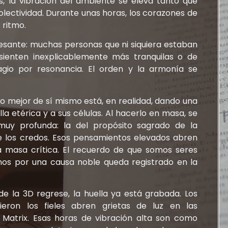
, la vibración del ambiente se eleva tanto que
 colectividad. Durante unas horas, los corazones de
 ritmo.
esante: muchas personas que ni siquiera estaban
e sienten inexplicablemente más tranquilas o de
gio por resonancia. El orden y la armonía se
 mejor de sí mismo está, en realidad, dando una
lla etérica y a sus células. Al hacerlo en masa, se
muy profunda: la del propósito sagrado de la
 los credos. Esos pensamientos elevados abren
la masa crítica. El recuerdo de que somos seres
os por una causa noble queda registrado en la
de la 3D regrese, la huella ya está grabada. Los
eron los fieles abren grietas de luz en las
Matrix. Esas horas de vibración alta son como