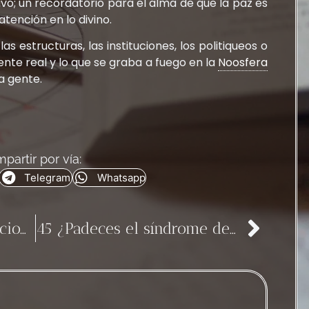
vo; un recordatorio para el alma de que la paz es
tención en lo divino.
 estructuras, las instituciones, los politiqueos o
nte real y lo que se graba a fuego en la
Noosfera
la gente.
partir por vía:
Telegram
Whatsapp
43 Los muros comunicacionales pueden afectar a nuestros órganos
45 ¿Padeces el síndrome del “es que me gusta recordarlo”?
a