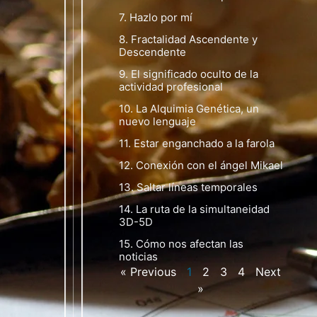
7. Hazlo por mí
8. Fractalidad Ascendente y
Descendente
9. El significado oculto de la
actividad profesional
10. La Alquimia Genética, un
nuevo lenguaje
11. Estar enganchado a la farola
12. Conexión con el ángel Mikael
13. Saltar líneas temporales
14. La ruta de la simultaneidad
3D-5D
15. Cómo nos afectan las
noticias
« Previous
1
2
3
4
Next
»