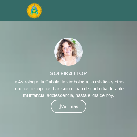
SOLEIKA LLOP
La Astrología, la Cábala, la simbología, la mística y otras
muchas disciplinas han sido el pan de cada día durante
mi infancia, adolescencia, hasta el día de hoy.
Ver mas