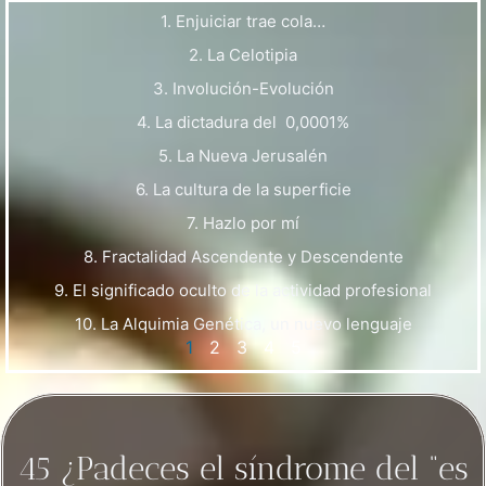
1. Enjuiciar trae cola…
2. La Celotipia
3. Involución-Evolución
4. La dictadura del 0,0001%
5. La Nueva Jerusalén
6. La cultura de la superficie
7. Hazlo por mí
8. Fractalidad Ascendente y Descendente
9. El significado oculto de la actividad profesional
10. La Alquimia Genética, un nuevo lenguaje
1
2
3
4
5
45 ¿Padeces el síndrome del “es