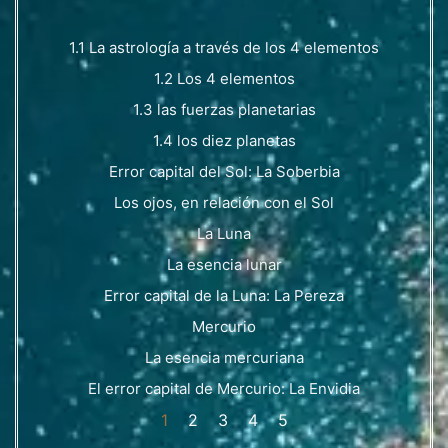
1.1 La astrología a través de los 4 elementos
1.2 Los 4 elementos
1.3 las fuerzas planetarias
1.4 los diez planetas
Error capital del Sol: La Soberbia
Los ojos, en relación con el Sol
La Luna
La esencia lunar
Error capital de la Luna: La Pereza
Mercurio
La esencia mercuriana
El error capital de Mercurio: La Envidia
1
2
3
4
5