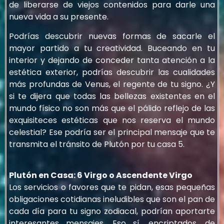
de liberarse de viejos contenidos para darle una
nueva vida a su presente.
Podrías descubrir nuevas formas de sacarle el
mayor partido a tu creatividad. Buceando en tu
interior y dejando de conceder tanta atención a la
estética exterior, podrías descubrir las cualidades
más profundas de Venus, el regente de tu signo. ¿Y
si te dijera que todas las bellezas existentes en el
mundo físico no son más que el pálido reflejo de las
exquisiteces estéticas que nos reserva el mundo
celestial? Ese podría ser el principal mensaje que te
transmita el tránsito de Plutón por tu casa 5.
Plutón en Casa: 6 Virgo o Ascendente Virgo
Los servicios o favores que te pidan, esas pequeñas
obligaciones cotidianas ineludibles que son el pan de
cada día para tu signo zodiacal, podrían aportarte
interesantes mensajes. Eso sí, encriptados, de