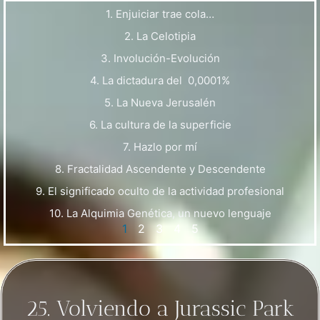
1. Enjuiciar trae cola…
2. La Celotipia
3. Involución-Evolución
4. La dictadura del 0,0001%
5. La Nueva Jerusalén
6. La cultura de la superficie
7. Hazlo por mí
8. Fractalidad Ascendente y Descendente
9. El significado oculto de la actividad profesional
10. La Alquimia Genética, un nuevo lenguaje
1
2
3
4
5
25. Volviendo a Jurassic Park