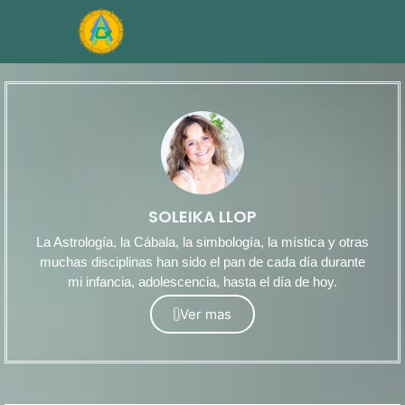
SOLEIKA LLOP
La Astrología, la Cábala, la simbología, la mística y otras
muchas disciplinas han sido el pan de cada día durante
mi infancia, adolescencia, hasta el día de hoy.
Ver mas