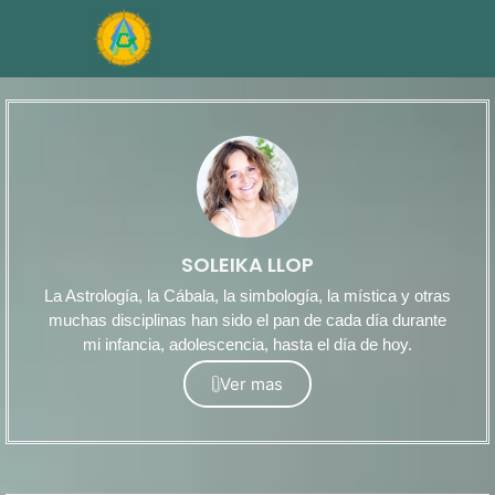
SOLEIKA LLOP
La Astrología, la Cábala, la simbología, la mística y otras
muchas disciplinas han sido el pan de cada día durante
mi infancia, adolescencia, hasta el día de hoy.
Ver mas