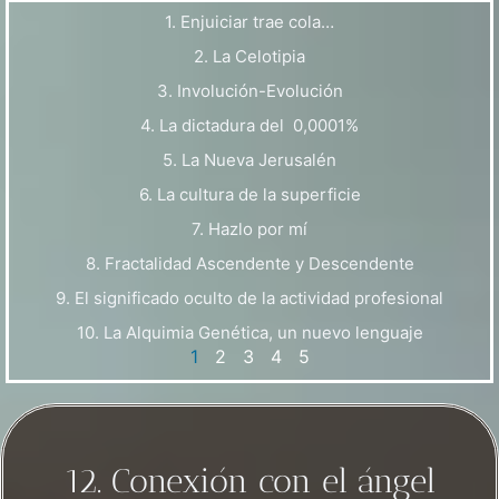
1. Enjuiciar trae cola…
2. La Celotipia
3. Involución-Evolución
4. La dictadura del 0,0001%
5. La Nueva Jerusalén
6. La cultura de la superficie
7. Hazlo por mí
8. Fractalidad Ascendente y Descendente
9. El significado oculto de la actividad profesional
10. La Alquimia Genética, un nuevo lenguaje
1
2
3
4
5
12. Conexión con el ángel