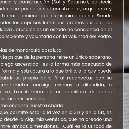
ncia y construcción (Sol y Saturno), es decir,
der que puede ser el constructor, arquitecto y
 tomar conciencia de su justicia personal. Siendo
de todos los impulsos lumínicos promovidos por los
 Nueva Jerusalén es un estado de conciencia en el
onsciente y voluntaria con la voluntad del Padre,
.
blas de monarquía absoluta
 la psique de la persona reine un único soberano,
co –o ego ascendido- es la forma más adecuada de
r forma y estructura a lo que brilla, a lo que puede
ubrir su propio brillo. Y al reconectar con su
comprometer consigo mismas a difundirla, a
e se transformen en un semillero de seres
tir muchas semillas
, me encantó nuestra charla.
ue permite estar a la vez en la 3D y en la 5D, es
o desde la
Alquimia Genética
, que ha creado una
ntre ambas dimensiones. ¿Cuál es la utilidad de