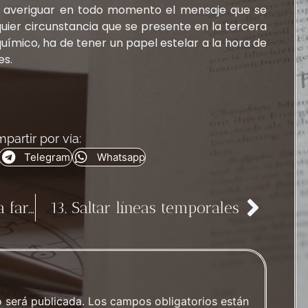
r averiguar en todo momento el mensaje que se
ier circunstancia que se presente en la tercera
químico, ha de tener un papel estelar a la hora de
es.
partir por vía:
Telegram
Whatsapp
11. Estar enganchado a la farola
13. Saltar líneas temporales
a
o será publicada.
Los campos obligatorios están