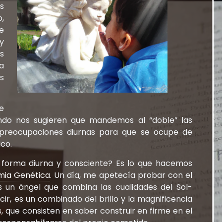
as
,
e
y
s
a
s
e
ndo nos sugieren que mandemos al “doble” las
 preocupaciones diurnas para que se ocupe de
co.
 forma diurna y consciente? Es lo que hacemos
mia Genética
. Un día, me apetecía probar con el
es un ángel que combina las cualidades del Sol-
ir, es un combinado del brillo y la magnificencia
s, que consisten en saber construir en firme en el