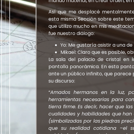
mundo material, en crear orden, en 
Así que me desplacé mentalmente a
esta misma Sección sobre este tema)
que utilizo mucho en mis meditacion
fue nuestro diálogo:
Yo: Me gustaría asistir a una de
Mikael: Claro que es posible, o
La sala del palacio de cristal e
pantalla panorámica. En esta panta
ante un público infinito, que parece 
su discurso:
“
Amados hermanos en la luz, pa
herramientas necesarias para cons
tierra firme. Es decir, hacer que l
cualidades y habilidades que han 
(simbolizadas por las piedras preci
que su realidad cotidiana –el s