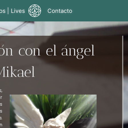
os | Lives
Contacto
ón con el ángel
Mikael
s
,
r
s
s
.
n