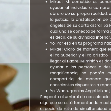
Mikael: Mi cometido es concie
ayudar al individuo a compren
obrero de su propia realidad, a
la justicia, la cristalización 
ángeles de su carta astral. La
cual uno se conecta de forma c
es decir, de su divinidad interior
Yo: Por eso en tu programa ha
Mikael: Claro, de manera que en
el Yo Superior y el Yo crísti
llegar al Padre. Mi misión es da
ayudar a las personas a desc
magnificencia, se podrán 
compartirla, de manera qu
conscientes dispuestos a repar
Yo: Waoo, gracias Ángel Mikael
Respecto al umbral de consciencia q
algo que se está fomentando much
especie de ruta de simultaneidad e