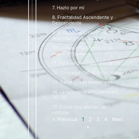
7. Hazlo por mí
8. Fractalidad Ascendente y
Descendente
9. El significado oculto de la
actividad profesional
10. La Alquimia Genética, un
nuevo lenguaje
11. Estar enganchado a la farola
12. Conexión con el ángel Mikael
13. Saltar líneas temporales
14. La ruta de la simultaneidad
3D-5D
15. Cómo nos afectan las
noticias
« Previous
1
2
3
4
Next
»