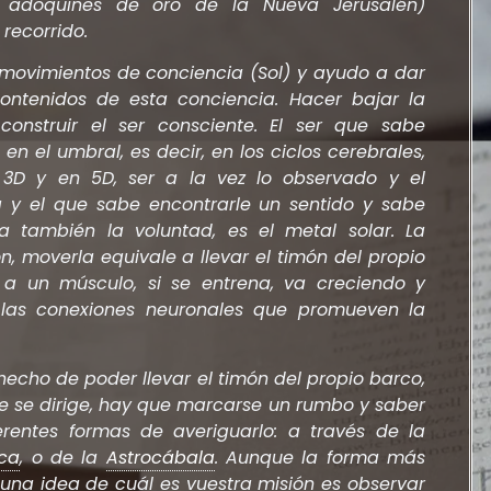
s adoquines de oro de la Nueva Jerusalén)
recorrido.
ovimientos de conciencia (Sol) y ayudo a dar
ontenidos de esta conciencia. Hacer bajar la
construir el ser consciente. El ser que sabe
 en el umbral, es decir, en los ciclos cerebrales,
 3D y en 5D, ser a la vez lo observado y el
la y el que sabe encontrarle un sentido y sabe
ta también la voluntad, es el metal solar. La
n, moverla equivale a llevar el timón del propio
 a un músculo, si se entrena, va creciendo y
 las conexiones neuronales que promueven la
hecho de poder llevar el timón del propio barco,
 se dirige, hay que marcarse un rumbo y saber
erentes formas de averiguarlo: a través de la
ica
, o de la
Astrocábala
. Aunque la forma más
 una idea de cuál es vuestra misión es observar