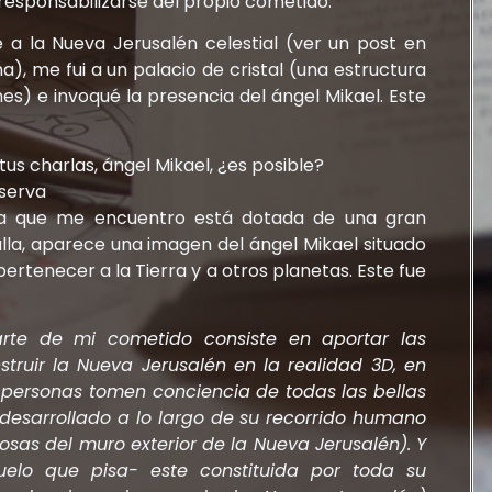
responsabilizarse del propio cometido.
 la Nueva Jerusalén celestial (ver un post en
, me fui a un palacio de cristal (una estructura
es) e invoqué la presencia del ángel Mikael. Este
 tus charlas, ángel Mikael, ¿es posible?
bserva
n la que me encuentro está dotada de una gran
lla, aparece una imagen del ángel Mikael situado
pertenecer a la Tierra y a otros planetas. Este fue
rte de mi cometido consiste en aportar las
truir la Nueva Jerusalén en la realidad 3D, en
as personas tomen conciencia de todas las bellas
desarrollado a lo largo de su recorrido humano
osas del muro exterior de la Nueva Jerusalén). Y
uelo que pisa- este constituida por toda su