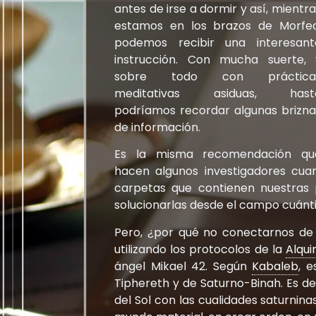
antes de irse a dormir y así, mientr
estamos en los brazos de Morfeo
podemos recibir una interesant
instrucción. Con mucha suerte, 
sobre todo con práctica
meditativas asiduas, hast
podríamos recordar algunas brizna
de información.
Es la misma recomendación qu
hacen algunos investigadores cua
carpetas que contienen nuestras
solucionarlas desde el campo cuánti
Pero, ¿por qué no conectarnos de
utilizando los protocolos de la
Alqui
ángel Mikael 42. Según
Kabaleb
, 
Tiphereth y de Saturno-Binah. Es dec
del Sol con las cualidades saturnina