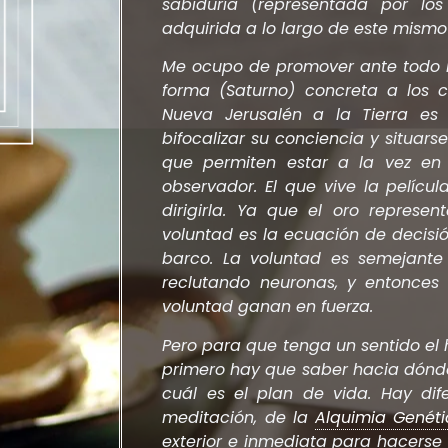
sabiduría (representada por lo
adquirida a lo largo de este mismo 
Me ocupo de promover ante todo m
forma (Saturno) concreta a los c
Nueva Jerusalén a la Tierra es 
bifocalizar su conciencia y situarse
que permiten estar a la vez en
observador. El que vive la pelícu
dirigirla. Ya que el oro represen
voluntad es la ecuación de decisió
barco. La voluntad es semejante
reclutando neuronas, y entonces
voluntad ganan en fuerza.
Pero para que tenga un sentido el 
primero hay que saber hacia dónde
cuál es el plan de vida. Hay dif
meditación, de la
Alquimia Genét
exterior e inmediata para hacerse