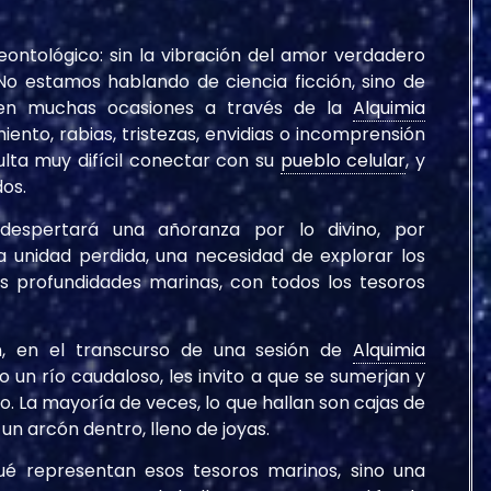
eontológico: sin la vibración del amor verdadero
No estamos hablando de ciencia ficción, sino de
 en muchas ocasiones a través de la
Alquimia
iento, rabias, tristezas, envidias o incomprensión
ulta muy difícil conectar con su
pueblo celular
, y
dos.
despertará una añoranza por lo divino, por
a unidad perdida, una necesidad de explorar los
as profundidades marinas, con todos los tesoros
, en el transcurso de una sesión de
Alquimia
o un río caudaloso, les invito a que se sumerjan y
. La mayoría de veces, lo que hallan son cajas de
n arcón dentro, lleno de joyas.
qué representan esos tesoros marinos, sino una