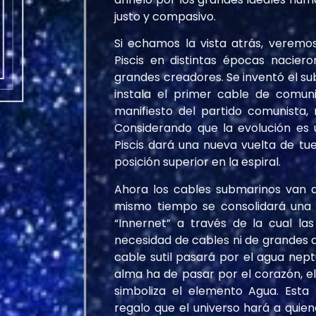
justo y compasivo.
Si echamos la vista atrás, veremo
Piscis en distintas épocas nacier
grandes creadores. Se inventó el su
instala el primer cable de comuni
manifiesto del partido comunista, 
Considerando que la evolución es 
Piscis dará una nueva vuelta de t
posición superior en la espiral.
Ahora los cables submarinos van a
mismo tiempo se consolidará una i
“Innernet” a través de la cual l
necesidad de cables ni de grandes de
cable sutil pasará por el agua nept
alma ha de pasar por el corazón, el 
simboliza el elemento Agua. Est
regalo que el universo hará a quien