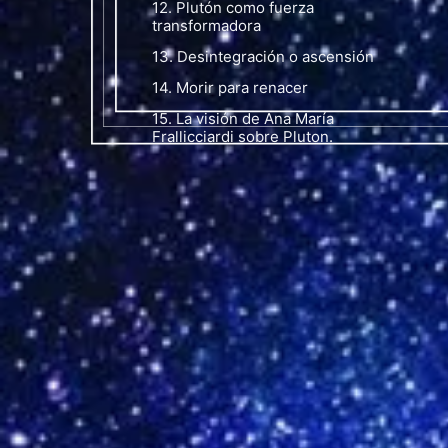
12. Plutón como fuerza
transformadora
13. Desintegración o ascensión
14. Morir para renacer
15. La visión de Ana María
Frallicciardi sobre Pluton.