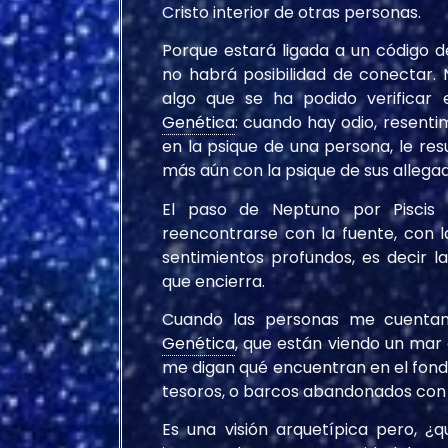
Cristo interior de otras personas.
Porque estará ligada a un código d
no habrá posibilidad de conectar. 
algo que se ha podido verificar
Genética
: cuando hay odio, resentim
en la psique de una persona, le res
más aún con la psique de sus allega
El paso de Neptuno por Piscis 
reencontrarse con la fuente, con l
sentimientos profundos, es decir l
que encierra.
Cuando las personas me cuentan
Genética
, que están viendo un mar 
me digan qué encuentran en el fondo
tesoros, o barcos abandonados con u
Es una visión arquetípica pero, ¿