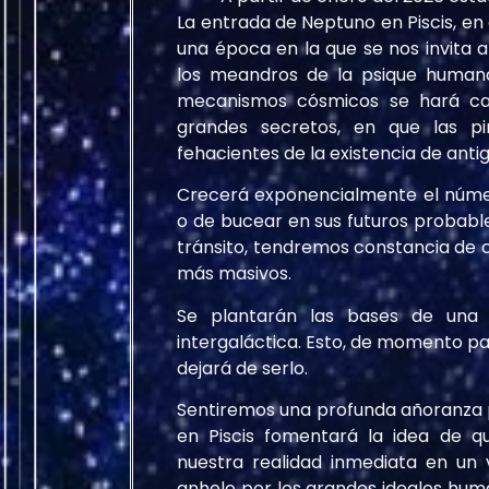
La entrada de Neptuno en Piscis, e
una época en la que se nos invita 
los meandros de la psique humana
mecanismos cósmicos se hará ca
grandes secretos, en que las p
fehacientes de la existencia de antig
Crecerá exponencialmente el núme
o de bucear en sus futuros probable
tránsito, tendremos constancia de c
más masivos.
Se plantarán las bases de una a
intergaláctica. Esto, de momento par
dejará de serlo.
Sentiremos una profunda añoranza po
en Piscis fomentará la idea de q
nuestra realidad inmediata en un 
anhelo por los grandes ideales hu