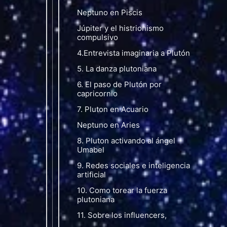
Neptuno en Piscis
Júpiter y el histrionismo
compulsivo
4.Entrevista imaginaria a Plutón
5. La danza plutoniana
6. El paso de Plutón por
capricornio
7. Pluton en Acuario
Neptuno en Aries
8. Pluton activando al ángel
Umabel
9. Redes sociales e inteligencia
artificial
10. Como torear la fuerza
plutoniana
11. Sobre los influencers,