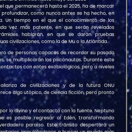
n el que permanecerá hasta el 2025, ha de marcar
a profundizar, como nunca antes se ha hecho, en
. Un tiempo en el que el conocimiento de los
da vez más patente, en que serán revelados
irámides hablarán, en que se darán pruebas
uas civilizaciones, como la de Mu o la Atlántida.
ro de personas capaces de recordar su pasado
s, se multiplicarán los psiconautas. Durante este
ontactos con entes exobiológicos, pero a niveles
lianza de civilizaciones y de la futura ONU
ece algo utópico, de ciencia ficción, pero pronto
r lo divino y el contacto con la fuente. Neptuno
ue es posible regresar al Edén, transformando
verdadero paraíso. Este tránsito despertará un
manitarios, impulsándonos a buscar un mundo más