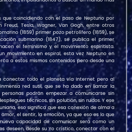
s que coincidiendo con el paso de Neptuno por
on Freud, Tesla, Wagner, Van Gogh, entre otros
bmarino (1859) primer pozo petrolífero (1859), se
cación submarino (1847), se publica el primer
nacen el feminismo y el movimiento espiritista.
un movimiento en espiral, esta vez Neptuno en
uerca a estos mismos contenidos pero desde una
 conectar todo el planeta vía Internet pero al
nmensa red sutil, que se ha dado en llamar la
as personas podrán empezar a comunicarse sin
spliegues técnicos, sin polución, sin ruidos. Y ese
uniana, eso significa que esa conexión de alma a
amor, el sentir, la emoción, ya que eso es lo que
a nueva capacidad de comunicar será como un
es deseen, desde su Yo crístico, conectar con el