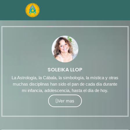
SOLEIKA LLOP
La Astrología, la Cábala, la simbología, la mística y otras
muchas disciplinas han sido el pan de cada día durante
mi infancia, adolescencia, hasta el día de hoy.
Ver mas