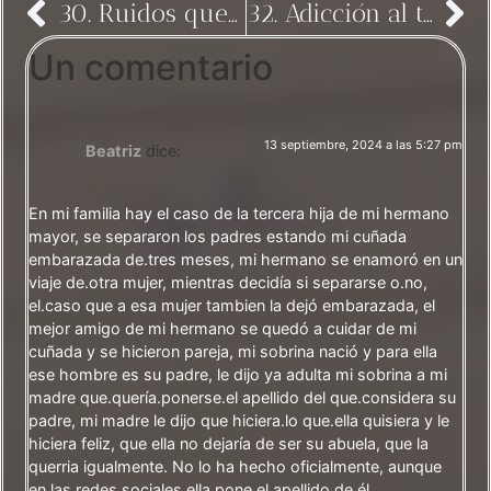
30. Ruidos que interfieren
32. Adicción al trabajo = falta de autoestima
Un comentario
13 septiembre, 2024 a las 5:27 pm
Beatriz
dice:
En mi familia hay el caso de la tercera hija de mi hermano
mayor, se separaron los padres estando mi cuñada
embarazada de.tres meses, mi hermano se enamoró en un
viaje de.otra mujer, mientras decidía si separarse o.no,
el.caso que a esa mujer tambien la dejó embarazada, el
mejor amigo de mi hermano se quedó a cuidar de mi
cuñada y se hicieron pareja, mi sobrina nació y para ella
ese hombre es su padre, le dijo ya adulta mi sobrina a mi
madre que.quería.ponerse.el apellido del que.considera su
padre, mi madre le dijo que hiciera.lo que.ella quisiera y le
hiciera feliz, que ella no dejaría de ser su abuela, que la
querria igualmente. No lo ha hecho oficialmente, aunque
en las redes sociales ella pone el apellido de él.