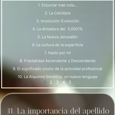
1. Enjuiciar trae cola…
2. La Celotipia
3. Involución-Evolución
4. La dictadura del 0,0001%
5. La Nueva Jerusalén
6. La cultura de la superficie
7. Hazlo por mí
8. Fractalidad Ascendente y Descendente
9. El significado oculto de la actividad profesional
10. La Alquimia Genética, un nuevo lenguaje
1
2
3
4
5
31. La importancia del apellido